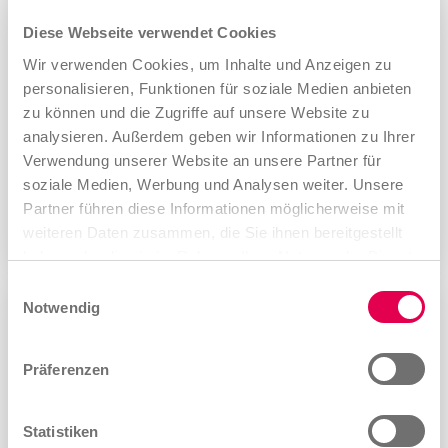
Diese Webseite verwendet Cookies
Wir verwenden Cookies, um Inhalte und Anzeigen zu
personalisieren, Funktionen für soziale Medien anbieten
zu können und die Zugriffe auf unsere Website zu
analysieren. Außerdem geben wir Informationen zu Ihrer
Oliver
Fischer
Verwendung unserer Website an unsere Partner für
Gründer & Geschäftsführer
soziale Medien, Werbung und Analysen weiter. Unsere
Schwerpunkte:
Partner führen diese Informationen möglicherweise mit
Strategie, Online-Vertrieb, Finance
weiteren Daten zusammen, die Sie ihnen bereitgestellt
haben oder die sie im Rahmen Ihrer Nutzung der Dienste
gesammelt haben.
Einwilligungsauswahl
Notwendig
Impressum
|
Datenschutzerklärung
Präferenzen
Statistiken